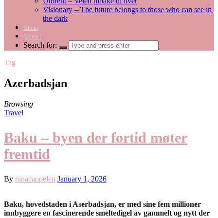
Utbrent – Veien tilbake til livet
Visionary – The future belongs to those who can see in
the dark
About
Contact
Search for:
Tag
Azerbadsjan
Browsing
Travel
Baku – byen der fortid møter
fremtid
By
ninacappelen
January 1, 2026
Baku, hovedstaden i Aserbadsjan, er med sine fem millioner
innbyggere en fascinerende smeltedigel av gammelt og nytt der