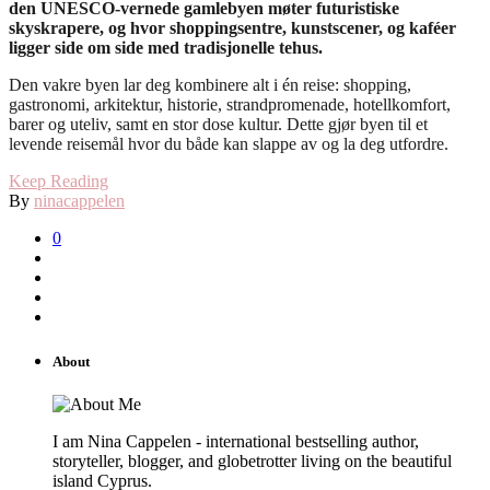
den UNESCO-vernede gamlebyen møter futuristiske
skyskrapere, og hvor shoppingsentre, kunstscener, og kaféer
ligger side om side med tradisjonelle tehus.
Den vakre byen lar deg kombinere alt i én reise: shopping,
gastronomi, arkitektur, historie, strandpromenade, hotellkomfort,
barer og uteliv, samt en stor dose kultur. Dette gjør byen til et
levende reisemål hvor du både kan slappe av og la deg utfordre.
Keep Reading
By
ninacappelen
0
About
I am Nina Cappelen - international bestselling author,
storyteller, blogger, and globetrotter living on the beautiful
island Cyprus.