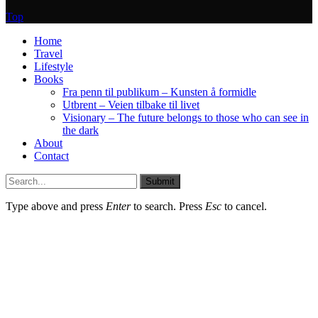
Top
Home
Travel
Lifestyle
Books
Fra penn til publikum – Kunsten å formidle
Utbrent – Veien tilbake til livet
Visionary – The future belongs to those who can see in
the dark
About
Contact
Submit
Type above and press
Enter
to search. Press
Esc
to cancel.