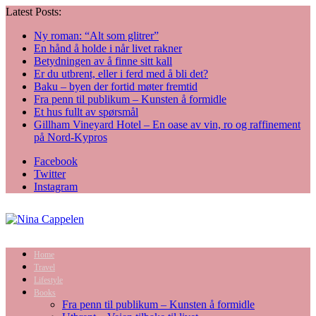
Latest Posts:
Ny roman: “Alt som glitrer”
En hånd å holde i når livet rakner
Betydningen av å finne sitt kall
Er du utbrent, eller i ferd med å bli det?
Baku – byen der fortid møter fremtid
Fra penn til publikum – Kunsten å formidle
Et hus fullt av spørsmål
Gillham Vineyard Hotel – En oase av vin, ro og raffinement
på Nord-Kypros
Facebook
Twitter
Instagram
Home
Travel
Lifestyle
Books
Fra penn til publikum – Kunsten å formidle