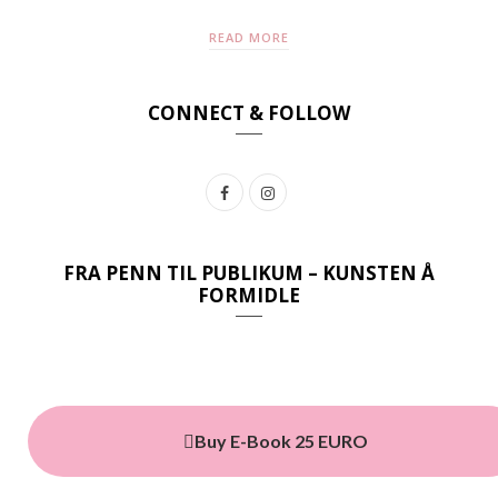
READ MORE
CONNECT & FOLLOW
F
I
a
n
c
s
FRA PENN TIL PUBLIKUM – KUNSTEN Å
FORMIDLE
e
t
b
a
o
g
o
r
Buy E-Book 25 EURO
k
a
m