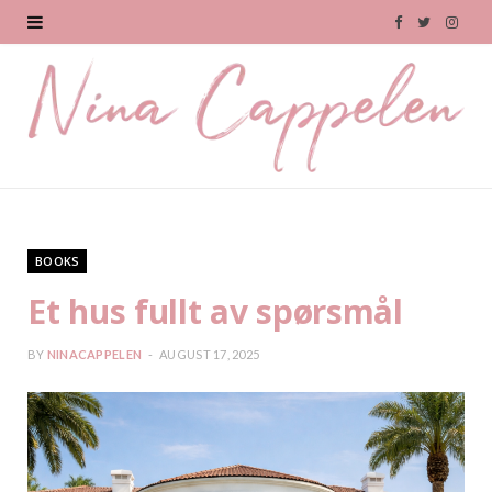
F
T
I
a
w
n
c
i
s
e
t
t
b
t
a
o
e
g
BOOKS
o
r
r
Et hus fullt av spørsmål
k
a
BY
NINACAPPELEN
AUGUST 17, 2025
m