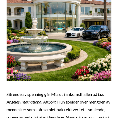
Sitrende av spenning går Mia ut i ankomsthallen på
Los
Angeles International Airport
. Hun speider over mengden av
mennesker som står samlet bak rekkverket – smilende,
ropende med plakater i hendene. Navn på kartong, tusj på