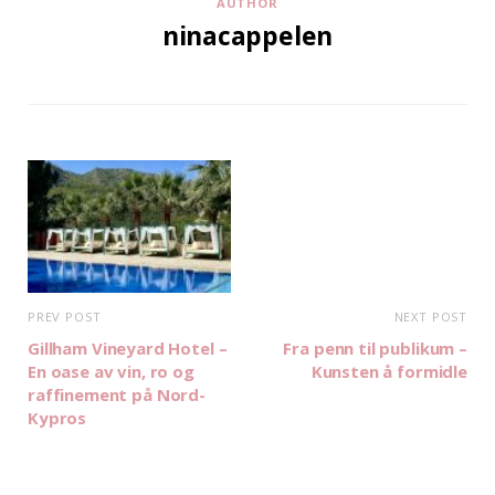
AUTHOR
ninacappelen
PREV POST
NEXT POST
Gillham Vineyard Hotel –
Fra penn til publikum –
En oase av vin, ro og
Kunsten å formidle
raffinement på Nord-
Kypros