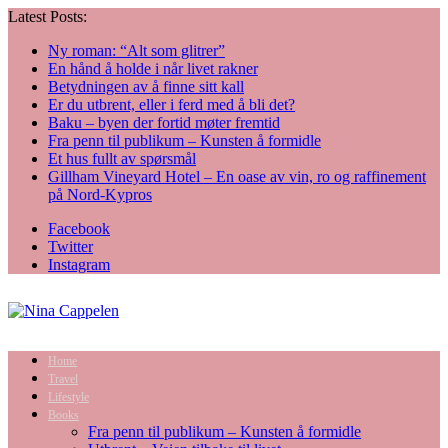
Latest Posts:
Ny roman: “Alt som glitrer”
En hånd å holde i når livet rakner
Betydningen av å finne sitt kall
Er du utbrent, eller i ferd med å bli det?
Baku – byen der fortid møter fremtid
Fra penn til publikum – Kunsten å formidle
Et hus fullt av spørsmål
Gillham Vineyard Hotel – En oase av vin, ro og raffinement
på Nord-Kypros
Facebook
Twitter
Instagram
Home
Travel
Lifestyle
Books
Fra penn til publikum – Kunsten å formidle