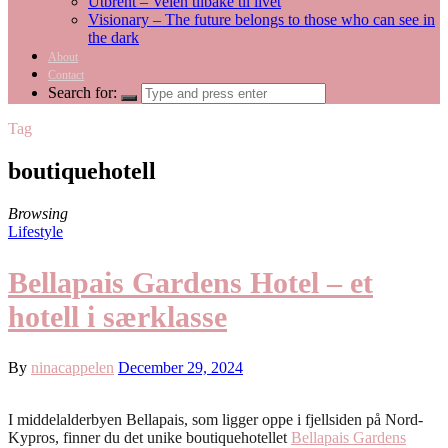
Utbrent – Veien tilbake til livet
Visionary – The future belongs to those who can see in
the dark
About
Contact
Search for:
Tag
boutiquehotell
Browsing
Lifestyle
Bellapais Gardens Hotel – et
hotell i særklasse
By
ninacappelen
December 29, 2024
I middelalderbyen Bellapais, som ligger oppe i fjellsiden på Nord-
Kypros, finner du det unike boutiquehotellet
Bellapais Gardens