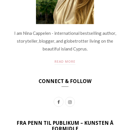
I am Nina Cappelen - international bestselling author,
storyteller, blogger, and globetrotter living on the
beautiful island Cyprus.
READ MORE
CONNECT & FOLLOW
F
I
a
n
c
s
FRA PENN TIL PUBLIKUM – KUNSTEN Å
FORMIDLE