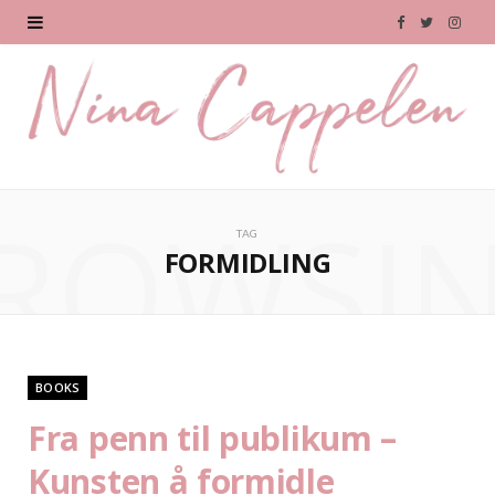
F
T
I
a
w
n
c
i
s
e
t
t
b
t
a
ROWSI
TAG
o
e
g
FORMIDLING
o
r
r
k
a
m
BOOKS
Fra penn til publikum –
Kunsten å formidle