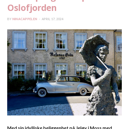
Oslofjorden
BY
NINACAPPELEN
APRIL 17, 2024
Med sin idylliske beliggenhet på Jeløy i Moss med