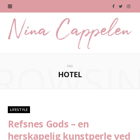
F
T
I
a
w
n
c
i
s
e
t
t
b
t
a
ROWSI
TAG
o
e
g
HOTEL
o
r
r
k
a
m
LIFESTYLE
Refsnes Gods – en
herskapelig kunstperle ved