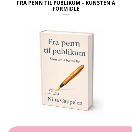
c
s
FRA PENN TIL PUBLIKUM – KUNSTEN Å
FORMIDLE
e
t
b
a
o
g
o
r
k
a
m