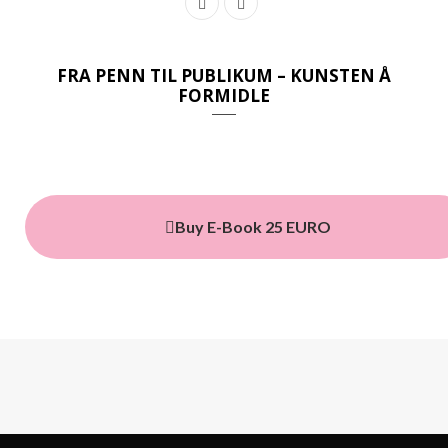
F
I
a
n
c
s
FRA PENN TIL PUBLIKUM – KUNSTEN Å
FORMIDLE
e
t
b
a
o
g
o
r
Buy E-Book 25 EURO
k
a
m