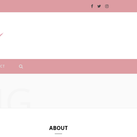
F
T
I
a
w
n
c
i
s
e
t
t
b
t
a
CT
o
e
g
NG
o
r
r
k
a
m
ABOUT