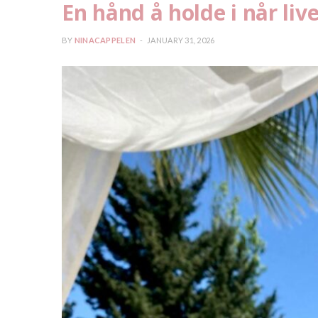
En hånd å holde i når liv
BY
NINACAPPELEN
JANUARY 31, 2026