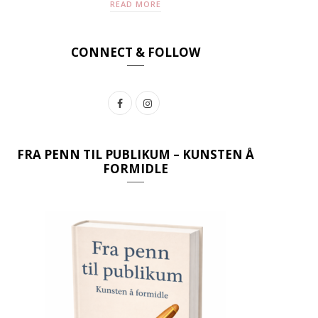
READ MORE
CONNECT & FOLLOW
F
I
a
n
c
s
FRA PENN TIL PUBLIKUM – KUNSTEN Å
FORMIDLE
e
t
b
a
o
g
o
r
k
a
m