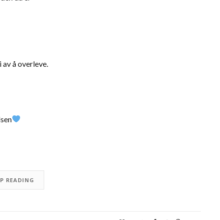
i av å overleve.
lsen
EP READING