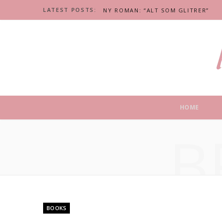
LATEST POSTS:
NY ROMAN: “ALT SOM GLITRER”
HOME
B
BOOKS