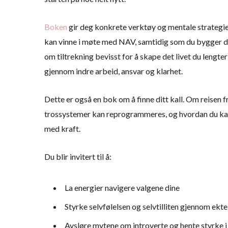
Boken
gir deg konkrete verktøy og mentale strategie
kan vinne i møte med NAV, samtidig som du bygger de
om tiltrekning bevisst for å skape det livet du lengte
gjennom indre arbeid, ansvar og klarhet.
Dette er også en bok om å finne ditt kall. Om reisen 
trossystemer kan reprogrammeres, og hvordan du kan ta
med kraft.
Du blir invitert til å:
La energier navigere valgene dine
Styrke selvfølelsen og selvtilliten gjennom ekte
Avsløre mytene om introverte og hente styrke i