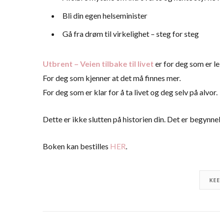
Bli din egen helseminister
Gå fra drøm til virkelighet – steg for steg
Utbrent – Veien tilbake til livet
er for deg som er le
For deg som kjenner at det må finnes mer.
For deg som er klar for å ta livet og deg selv på alvor.
Dette er ikke slutten på historien din. Det er begynne
Boken kan bestilles
HER
.
KE