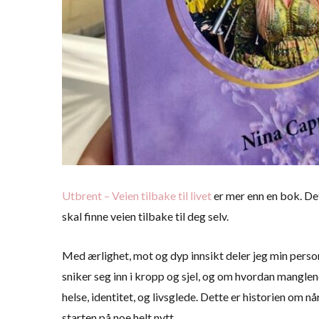
Utbrent – Veien tilbake til livet
er mer enn en bok. Det
skal finne veien tilbake til deg selv.
Med ærlighet, mot og dyp innsikt deler jeg min perso
sniker seg inn i kropp og sjel, og om hvordan manglen
helse, identitet, og livsglede. Dette er historien om nå
starten på noe helt nytt.