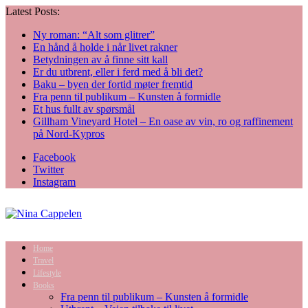
Latest Posts:
Ny roman: “Alt som glitrer”
En hånd å holde i når livet rakner
Betydningen av å finne sitt kall
Er du utbrent, eller i ferd med å bli det?
Baku – byen der fortid møter fremtid
Fra penn til publikum – Kunsten å formidle
Et hus fullt av spørsmål
Gillham Vineyard Hotel – En oase av vin, ro og raffinement
på Nord-Kypros
Facebook
Twitter
Instagram
Home
Travel
Lifestyle
Books
Fra penn til publikum – Kunsten å formidle