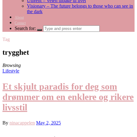
Utbrent – Veien tilbake til livet
Visionary – The future belongs to those who can see in
the dark
About
Contact
Search for:
Tag
trygghet
Browsing
Lifestyle
Et skjult paradis for deg som
drømmer om en enklere og rikere
livsstil
By
ninacappelen
May 2, 2025