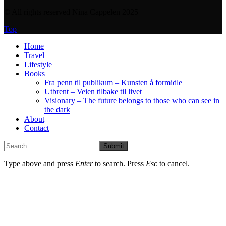
© All rights reserved Nina Cappelen 2025
Top
Home
Travel
Lifestyle
Books
Fra penn til publikum – Kunsten å formidle
Utbrent – Veien tilbake til livet
Visionary – The future belongs to those who can see in
the dark
About
Contact
Submit
Type above and press
Enter
to search. Press
Esc
to cancel.