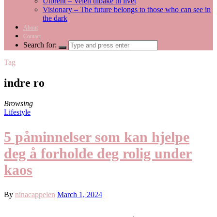
Utbrent – Veien tilbake til livet
Visionary – The future belongs to those who can see in
the dark
About
Contact
Search for:
Tag
indre ro
Browsing
Lifestyle
5 påminnelser som kan hjelpe
deg å forholde deg rolig under
kaos
By
ninacappelen
March 1, 2024