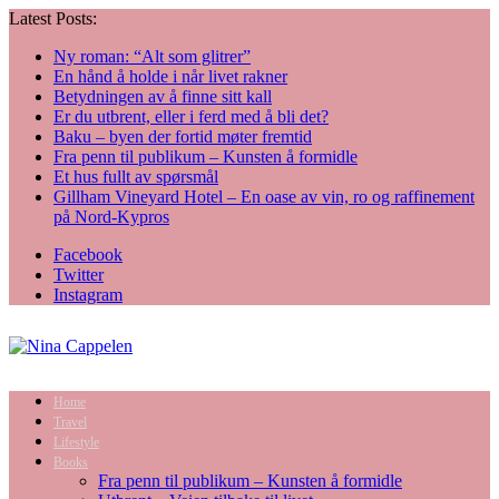
Latest Posts:
Ny roman: “Alt som glitrer”
En hånd å holde i når livet rakner
Betydningen av å finne sitt kall
Er du utbrent, eller i ferd med å bli det?
Baku – byen der fortid møter fremtid
Fra penn til publikum – Kunsten å formidle
Et hus fullt av spørsmål
Gillham Vineyard Hotel – En oase av vin, ro og raffinement
på Nord-Kypros
Facebook
Twitter
Instagram
Home
Travel
Lifestyle
Books
Fra penn til publikum – Kunsten å formidle