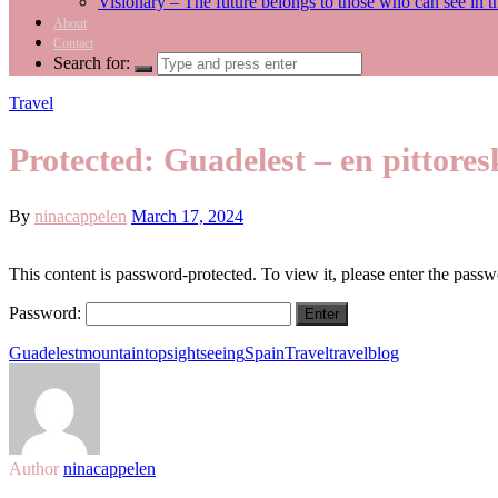
Visionary – The future belongs to those who can see in t
About
Contact
Search for:
Travel
Protected: Guadelest – en pittore
By
ninacappelen
March 17, 2024
This content is password-protected. To view it, please enter the pass
Password:
Guadelest
mountaintop
sightseeing
Spain
Travel
travelblog
Author
ninacappelen