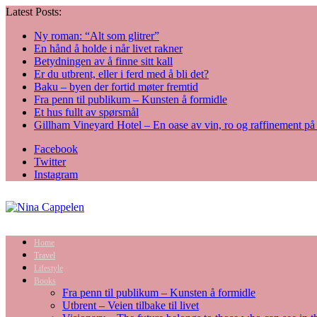
Latest Posts:
Ny roman: “Alt som glitrer”
En hånd å holde i når livet rakner
Betydningen av å finne sitt kall
Er du utbrent, eller i ferd med å bli det?
Baku – byen der fortid møter fremtid
Fra penn til publikum – Kunsten å formidle
Et hus fullt av spørsmål
Gillham Vineyard Hotel – En oase av vin, ro og raffinement p
Facebook
Twitter
Instagram
Home
Travel
Lifestyle
Books
Fra penn til publikum – Kunsten å formidle
Utbrent – Veien tilbake til livet