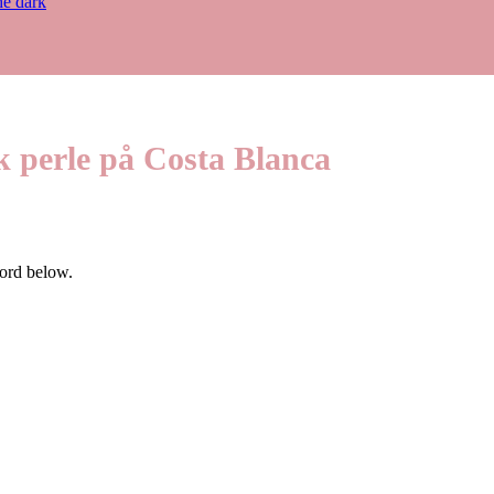
he dark
sk perle på Costa Blanca
word below.