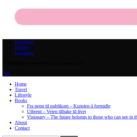
Facebook
Twitter
Instagram
© All rights reserved Nina Cappelen 2025
Top
Home
Travel
Lifestyle
Books
Fra penn til publikum – Kunsten å formidle
Utbrent – Veien tilbake til livet
Visionary – The future belongs to those who can see in t
About
Contact