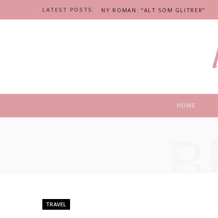
LATEST POSTS:
NY ROMAN: “ALT SOM GLITRER”
HOME
B
TRAVEL