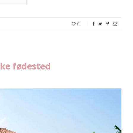
0
ske fødested