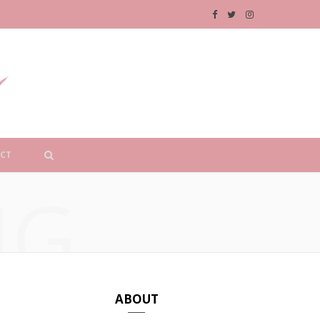
F
T
I
a
w
n
c
i
s
e
t
t
b
t
a
CT
o
e
g
NG
o
r
r
k
a
m
ABOUT