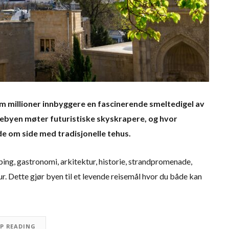
m millioner innbyggere en fascinerende smeltedigel av
byen møter futuristiske skyskrapere, og hvor
de om side med tradisjonelle tehus.
ping, gastronomi, arkitektur, historie, strandpromenade,
ur. Dette gjør byen til et levende reisemål hvor du både kan
EP READING