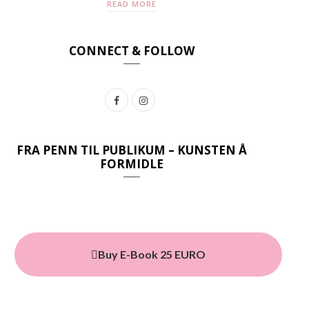
READ MORE
CONNECT & FOLLOW
F
I
a
n
c
s
FRA PENN TIL PUBLIKUM – KUNSTEN Å
FORMIDLE
e
t
b
a
o
g
o
r
Buy E-Book 25 EURO
k
a
m