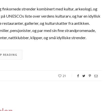
og finkornede strender kombinert med kultur, arkeologi, og
 på UNESCOs liste over verdens kulturarv, og har en idyllisk
estauranter, gallerier, og kulturskatter fra antikken.
ilier, pensjonister, og par med sin fine strandpromenade,
ter, nattklubber, klipper, og små idylliske strender.
EP READING
21