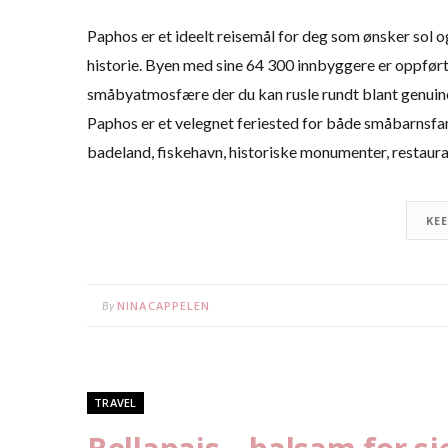
Paphos er et ideelt reisemål for deg som ønsker sol 
historie. Byen med sine 64 300 innbyggere er oppført
småbyatmosfære der du kan rusle rundt blant genuine r
Paphos er et velegnet feriested for både småbarnsfam
badeland, fiskehavn, historiske monumenter, restauran
KE
NINACAPPELEN
By
TRAVEL