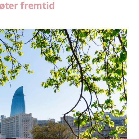
øter fremtid