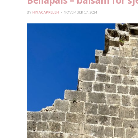
Bellapais – balsam for sj
BY
NINACAPPELEN
NOVEMBER 17, 2024