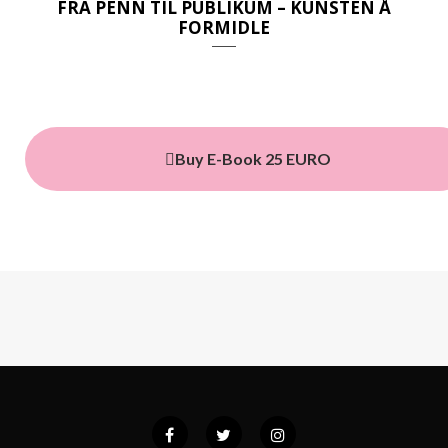
c
s
FRA PENN TIL PUBLIKUM – KUNSTEN Å
FORMIDLE
e
t
b
a
o
g
o
r
Buy E-Book 25 EURO
k
a
m