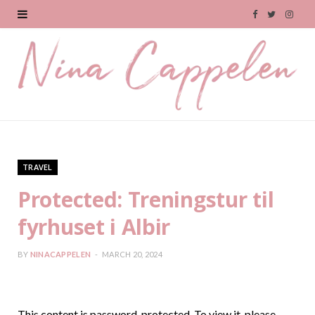
F
T
I
a
w
n
c
i
s
e
t
t
b
t
a
o
e
g
TRAVEL
o
r
r
Protected: Treningstur til
k
a
fyrhuset i Albir
m
BY
NINACAPPELEN
MARCH 20, 2024
This content is password-protected. To view it, please