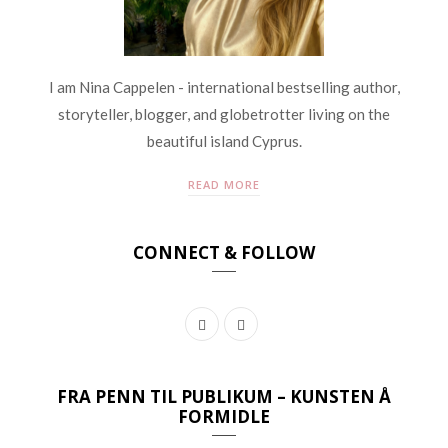
I am Nina Cappelen - international bestselling author,
storyteller, blogger, and globetrotter living on the
beautiful island Cyprus.
READ MORE
CONNECT & FOLLOW
F
I
a
n
c
s
FRA PENN TIL PUBLIKUM – KUNSTEN Å
FORMIDLE
e
t