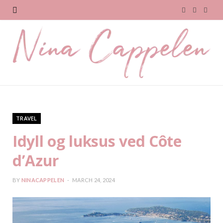
F
T
I
a
w
n
c
i
s
e
t
t
b
t
a
o
e
g
TRAVEL
o
r
r
Idyll og luksus ved Côte
k
a
d’Azur
m
BY
NINACAPPELEN
MARCH 24, 2024