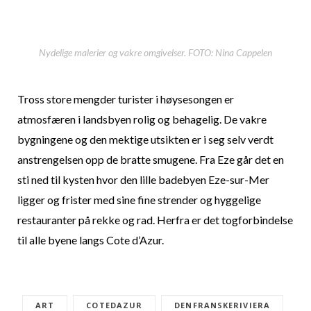
Nydelige malerier og vakre omgivelser. FOTO: Nina Cappelen
Tross store mengder turister i høysesongen er
atmosfæren i landsbyen rolig og behagelig. De vakre
bygningene og den mektige utsikten er i seg selv verdt
anstrengelsen opp de bratte smugene. Fra Eze går det en
sti ned til kysten hvor den lille badebyen Eze-sur-Mer
ligger og frister med sine fine strender og hyggelige
restauranter på rekke og rad. Herfra er det togforbindelse
til alle byene langs Cote d’Azur.
ART
COTEDAZUR
DENFRANSKERIVIERA