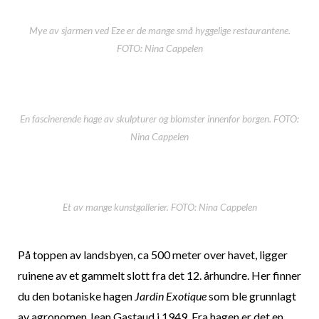
Mye av sjarmen ved Eze er de mange små hyggelige restaurantene.
FOTO: Nina Cappelen
En fascinerende hage av skulpturer og blomster innenfor borgen. FOTO:
Nina Cappelen
Et av mange kunstgallerier. FOTO: Nina Cappelen
På toppen av landsbyen, ca 500 meter over havet, ligger
ruinene av et gammelt slott fra det 12. århundre. Her finner
du den botaniske hagen
Jardin Exotique
som ble grunnlagt
av agronomen Jean Gastaud i 1949. Fra hagen er det en