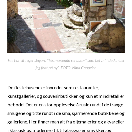
Eze har sitt eget slagord “Isis moriendo renascor” som betyr “I døden blir
jeg født på ny”. FOTO: Nina Cappelen
De fleste husene er innredet som restauranter,
kunstgallerier, og souvenirbutikker, og kun et mindretall er
bebodd. Det er en stor opplevelse å rusle rundt i de trange
smugene og titte rundt i de små, sjarmerende butikkene og
galleriene. Her finner man alt fra oljemalerier og akvareller
i klassisk og moderne stil, til glassvaser, smykker, og