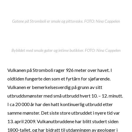
Gatene på Stromboli er smale og pittoreske. FOTO: Nina Cappelen
Bybildet med smale gater og intime butikker. FOTO: Nina Cappelen
Vulkanen på Stromboli rager 926 meter over havet. I
oldtiden fungerte den som et fyrtårn for sjøfarende.
Vulkanen er bemerkelsesverdig på grunn av sitt
utbruddsmønster med små utbrudd hvert 10. – 12. minutt.
I ca 20 000 år har den hatt kontinuerlig utbrudd etter
samme mønster. Det siste store utbruddet i nyere tid var
13. april 2009. Vulkanutbruddene har blitt studert siden
1800-tallet, og har bidratt til utdanningen av geologer i