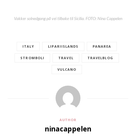
Vakker solnedgang på vei tilbake til Sicilia. FOTO: Nina Cappelen
ITALY
LIPARIISLANDS
PANAREA
STROMBOLI
TRAVEL
TRAVELBLOG
VULCANO
AUTHOR
ninacappelen