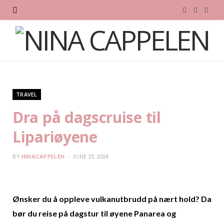
F
T
I
a
w
n
c
i
s
e
t
t
b
t
a
TRAVEL
o
e
g
Dra på dagscruise til
o
r
r
Lipariøyene
k
a
BY
NINACAPPELEN
JUNE 25, 2024
m
Ønsker du å oppleve vulkanutbrudd på nært hold? Da
bør du reise på dagstur til øyene Panarea og