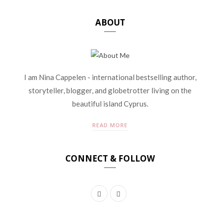
ABOUT
I am Nina Cappelen - international bestselling author,
storyteller, blogger, and globetrotter living on the
beautiful island Cyprus.
READ MORE
CONNECT & FOLLOW
F
I
a
n