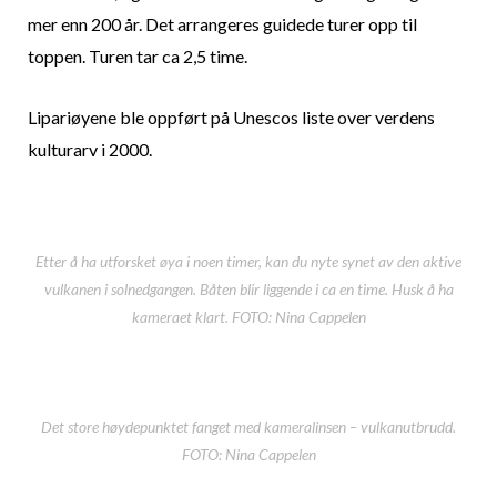
mer enn 200 år. Det arrangeres guidede turer opp til
toppen. Turen tar ca 2,5 time.
Lipariøyene ble oppført på Unescos liste over verdens
kulturarv i 2000.
Etter å ha utforsket øya i noen timer, kan du nyte synet av den aktive
vulkanen i solnedgangen. Båten blir liggende i ca en time. Husk å ha
kameraet klart. FOTO: Nina Cappelen
Det store høydepunktet fanget med kameralinsen – vulkanutbrudd.
FOTO: Nina Cappelen