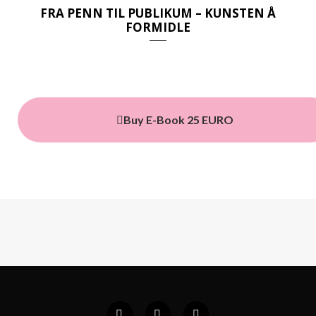
c
s
FRA PENN TIL PUBLIKUM – KUNSTEN Å
FORMIDLE
e
t
b
a
o
g
o
r
Buy E-Book 25 EURO
k
a
m