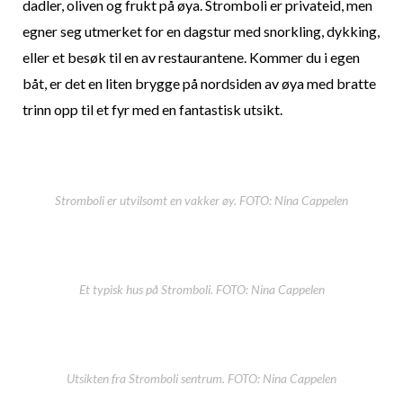
dadler, oliven og frukt på øya. Stromboli er privateid, men
egner seg utmerket for en dagstur med snorkling, dykking,
eller et besøk til en av restaurantene. Kommer du i egen
båt, er det en liten brygge på nordsiden av øya med bratte
trinn opp til et fyr med en fantastisk utsikt.
Stromboli er utvilsomt en vakker øy. FOTO: Nina Cappelen
Et typisk hus på Stromboli. FOTO: Nina Cappelen
Utsikten fra Stromboli sentrum. FOTO: Nina Cappelen