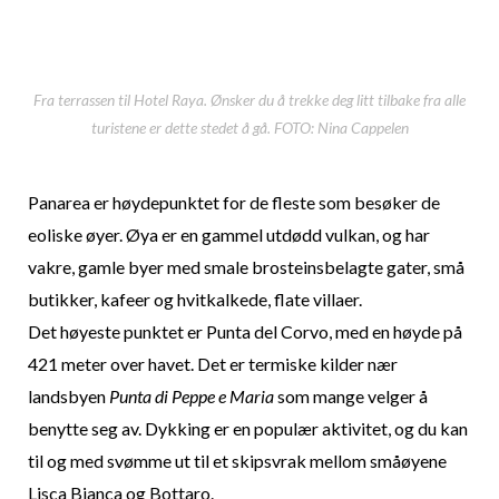
Fra terrassen til Hotel Raya. Ønsker du å trekke deg litt tilbake fra alle
turistene er dette stedet å gå. FOTO: Nina Cappelen
Panarea er høydepunktet for de fleste som besøker de
eoliske øyer. Øya er en gammel utdødd vulkan, og har
vakre, gamle byer med smale brosteinsbelagte gater, små
butikker, kafeer og hvitkalkede, flate villaer.
​Det høyeste punktet er Punta del Corvo, med en høyde på
421 meter over havet. ​Det er termiske kilder nær
landsbyen
Punta di Peppe e Maria
som mange velger å
benytte seg av. Dykking er en populær aktivitet, og du kan
til og med svømme ut til et skipsvrak mellom småøyene
Lisca Bianca og Bottaro. ​