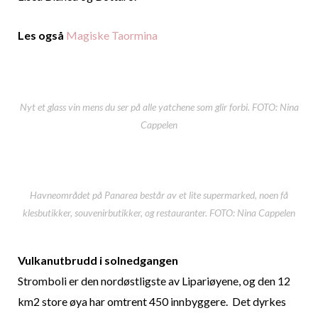
Les også
Magiske Taormina
Nyt et glass vin mens du ser på alle yatchene som glir forbi. FOTO: Nina
Cappelen
Havneområdet på Panarea består av et lite supermarked, noen få
klesbutikker, souvenirbutikker, og restauranter. FOTO: Nina Cappelen
Vulkanutbrudd i solnedgangen
​Stromboli er den nordøstligste av Lipariøyene, og den 12
km2 store øya har omtrent 450 innbyggere. Det dyrkes